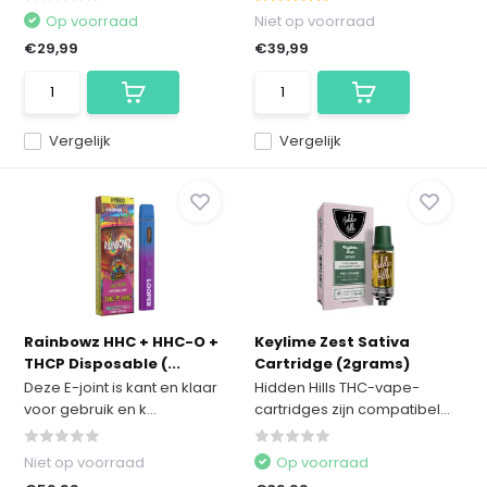
Op voorraad
Niet op voorraad
€29,99
€39,99
Vergelijk
Vergelijk
Rainbowz HHC + HHC-O +
Keylime Zest Sativa
THCP Disposable (...
Cartridge (2grams)
Deze E-joint is kant en klaar
Hidden Hills THC-vape-
voor gebruik en k...
cartridges zijn compatibel...
Niet op voorraad
Op voorraad