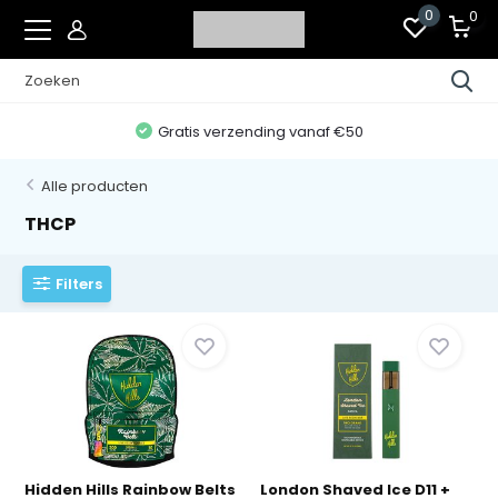
0
0
Gratis verzending vanaf €50
Alle producten
THCP
Filters
Hidden Hills Rainbow Belts
London Shaved Ice D11 +